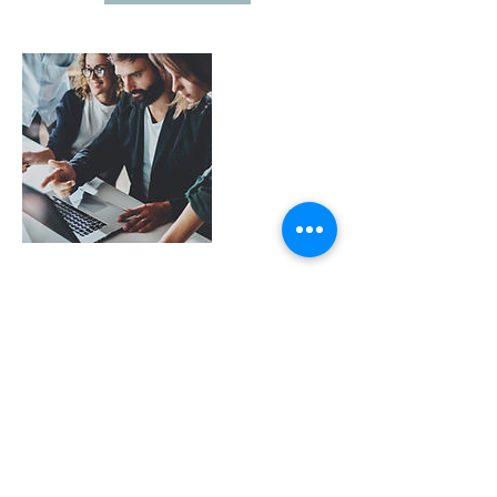
連絡先
09014207807
hamami@nifty.com