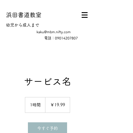
浜田書道教室
幼児から成人まで
kaku@mbm.nifty.com
電話：09014207807
サービス名
19.99
円
1時間
1
￥19.99
時
今すぐ予約